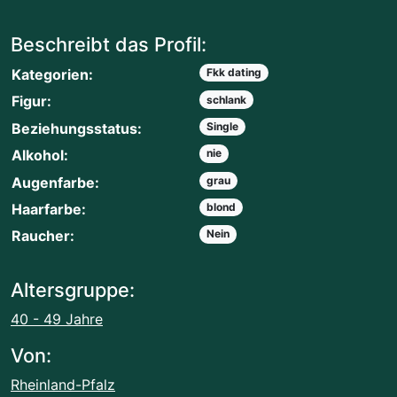
Beschreibt das Profil:
Kategorien:
Fkk dating
Figur:
schlank
Beziehungsstatus:
Single
Alkohol:
nie
Augenfarbe:
grau
Haarfarbe:
blond
Raucher:
Nein
Altersgruppe:
40 - 49 Jahre
Von:
Rheinland-Pfalz