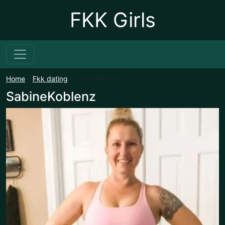
FKK Girls
Home
Fkk dating
SabineKoblenz
SabineKoblenz